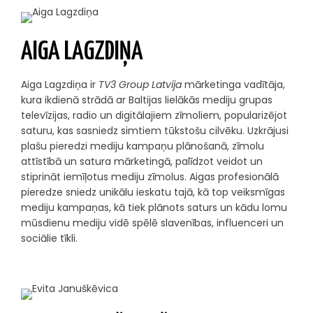
AIGA LAGZDIŅA
Aiga Lagzdiņa ir
TV3 Group Latvija
mārketinga vadītāja,
kura ikdienā strādā ar Baltijas lielākās mediju grupas
televīzijas, radio un digitālajiem zīmoliem, popularizējot
saturu, kas sasniedz simtiem tūkstošu cilvēku. Uzkrājusi
plašu pieredzi mediju kampaņu plānošanā, zīmolu
attīstībā un satura mārketingā, palīdzot veidot un
stiprināt iemīļotus mediju zīmolus. Aigas profesionālā
pieredze sniedz unikālu ieskatu tajā, kā top veiksmīgas
mediju kampaņas, kā tiek plānots saturs un kādu lomu
mūsdienu mediju vidē spēlē slavenības, influenceri un
sociālie tīkli.