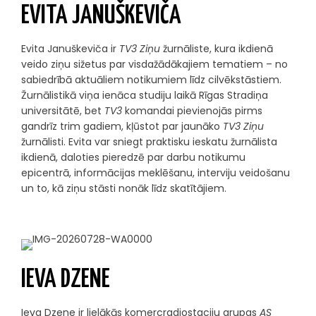
EVITA JANUŠKEVIČA
Evita Januškeviča ir
TV3 Ziņu
žurnāliste, kura ikdienā
veido ziņu sižetus par visdažādākajiem tematiem – no
sabiedrībā aktuāliem notikumiem līdz cilvēkstāstiem.
Žurnālistikā viņa ienāca studiju laikā Rīgas Stradiņa
universitātē, bet
TV3
komandai pievienojās pirms
gandrīz trim gadiem, kļūstot par jaunāko
TV3 Ziņu
žurnālisti. Evita var sniegt praktisku ieskatu žurnālista
ikdienā, daloties pieredzē par darbu notikumu
epicentrā, informācijas meklēšanu, interviju veidošanu
un to, kā ziņu stāsti nonāk līdz skatītājiem.
IEVA DZENE
Ieva Dzene ir lielākās komercradiostaciju grupas
AS