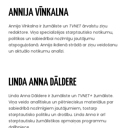
ANNIJA VĪNKALNA
Annija Vīnkalna ir žurnāliste un
TVNET
ārvalstu ziņu
redaktore. Viņa specializējas starptautisko notikumu,
politikas un sabiedrībai nozīmīgu jautājumu
atspoguļošanā. Annija ikdienā strādā ar ziņu veidošanu
un aktuālo notikumu analīzi.
LINDA ANNA DĀLDERE
Linda Anna Dāldere ir žurnāliste un
TVNET+
žurnāliste.
Viņa veido analītiskus un pētnieciskus materiālus par
sabiedrībā nozīmīgiem jautājumiem, tostarp
starptautisko politiku un drošību. Linda Anna ir arī
starptautisku žurnālistikas apmaiņas programmu
dalībniece.