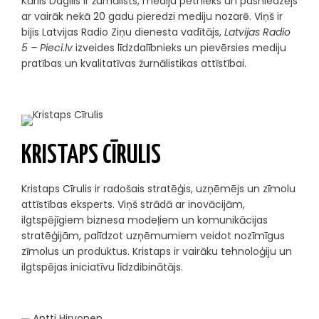
Kārlis Dagilis ir žurnālists, mediju pētnieks un pasniedzējs
ar vairāk nekā 20 gadu pieredzi mediju nozarē. Viņš ir
bijis Latvijas Radio Ziņu dienesta vadītājs,
Latvijas Radio
5 – Pieci.lv
izveides līdzdalībnieks un pievērsies mediju
pratības un kvalitatīvas žurnālistikas attīstībai.
KRISTAPS CĪRULIS
Kristaps Cīrulis ir radošais stratēģis, uzņēmējs un zīmolu
attīstības eksperts. Viņš strādā ar inovācijām,
ilgtspējīgiem biznesa modeļiem un komunikācijas
stratēģijām, palīdzot uzņēmumiem veidot nozīmīgus
zīmolus un produktus. Kristaps ir vairāku tehnoloģiju un
ilgtspējas iniciatīvu līdzdibinātājs.