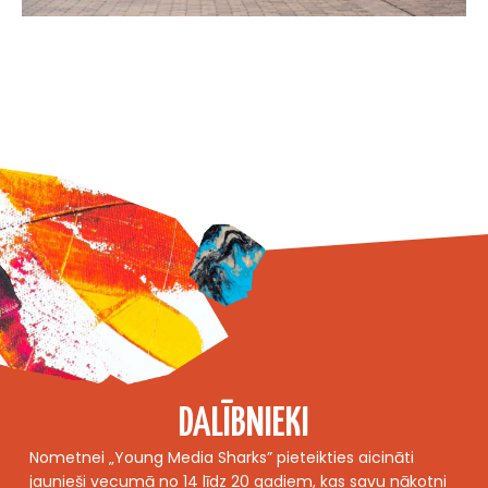
DALĪBNIEKI
Nometnei „Young Media Sharks” pieteikties aicināti
jaunieši vecumā no 14 līdz 20 gadiem, kas savu nākotni