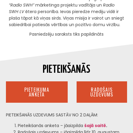
“Radio SWH”
mārketinga projektu vadītāja un
Radio
SWH LV
ētera personība. Ievas pieredze mediju vidē ir
plaša tāpat kā viņas sirds. Viņas misija ir vairot un sniegt
sabiedrībai patiesās vērtības un pozitīvo domu virzību.
Pasniedzēju saraksts tiks papildināts
PIETEIKŠANĀS
PIETEIKUMA
RADOŠAIS
ANKETA
UZDEVUMS
PIETEIKŠANĀS UZDEVUMS SASTĀV NO 2 DAĻĀM:
Pieteikšanās anketa – jāaizpilda
šajā saitē
.
Radošais uzdevums – jāaizpilda līdz 10. augustam