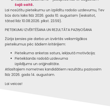
šajā saitē
.
Lai nosūtītu pieteikumu un izpildītu radošo uzdevumu, Tev
būs dots laiks līdz 2026. gada 10. augustam (ieskaitot,
tātad līdz 10.08.2026. plkst. 23.59).
PIETEIKUMU IZVĒRTĒŠANA UN REZULTĀTA PAZIŅOŠANA
Žūrija ķersies pie darba un izvērtēs veiksmīgākos
pieteikumus pēc šādiem kritērijiem:
Pieteikuma anketas saturs, iekļautā motivācija;
Pieteikšanās radošā uzdevuma
izpildījums un oriģinalitāte.
Atlasītajiem nometnes kandidātiem rezultātu paziņosim
līdz 2026. gada 14. augustam.
Lai veicas!