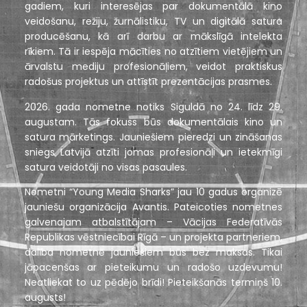
gadiem, kuri interesējas par dokumentālā kino
veidošanu, režiju, žurnālistiku, TV un digitālā satura
producēšanu, kā arī darbu ar mākslīgā intelekta
rīkiem. Tā ir iespēja mācīties no atzītiem vietējiem un
ārvalstu mediju profesionāļiem, veidot praktiskus
radošus projektus un attīstīt prezentācijas prasmes.
2026. gada nometne notiks Siguldā no 24. līdz 29.
augustam. Tās fokuss būs dokumentālais kino un
satura mārketings. Jauniešiem pieredzi un zināšanas
sniegs Latvijā atzīti jomas profesionāļi un ietekmīgi
satura veidotāji no visas pasaules.
Nometni “Young Media Sharks” jau 10 gadus organizē
jauniešu organizācija Avantis. Pateicoties nometnes
galvenajam atbalstītājam – Vācijas Federatīvās
Republikas vēstniecībai Rīgā – un projekta partneriem,
dalība nometnē jauniešiem būs bez maksas. Tikai
jāpacenšas ar pieteikumu un radošo uzdevumu!
Neatliekat to uz pēdējo brīdi! Pieteikšanās termiņš 10.
augusts!