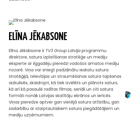
ELĪNA JĒKABSONE
Elīna Jēkabsone ir
TV3 Group Latvija
programmu
direktore, satura izplatīšanas stratēģe un mediju
eksperte ar ilggadēju pieredzi vadošos amatos mediju
nozarē. Viņa var sniegt padziļinātu ieskatu satura
stratēģijā, televīzijas un straumēšanas satura tapšanas
aizkulisēs, skaidrojot, kā tiek izvēlēts un plānots saturs,
kā arī kā pasaulē radītas filmas, seriāli un citi satura
formāti nonāk Latvijas skatītāju ekrānos un ierīcēs.
Viņas pieredze aptver gan vietējā satura attīstību, gan
sadarbību ar starptautiskiem satura piegādātājiem un
mediju uzņēmumiem.