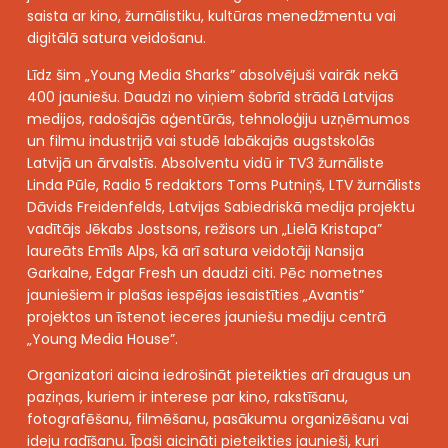
saista ar kino, žurnālistiku, kultūras menedžmentu vai
digitālā satura veidošanu.
Līdz šim „Young Media Sharks” absolvējuši vairāk nekā
400 jauniešu. Daudzi no viņiem šobrīd strādā Latvijas
medijos, radošajās aģentūrās, tehnoloģiju uzņēmumos
un filmu industrijā vai studē labākajās augstskolās
Latvijā un ārvalstīs. Absolventu vidū ir TV3 žurnāliste
Linda Pūle, Radio 5 redaktors Toms Putniņš, LTV žurnālists
Dāvids Freidenfelds, Latvijas Sabiedriskā medija projektu
vadītājs Jēkabs Jostsons, režisors un „Lielā Kristapa”
laureāts Emīls Alps, kā arī satura veidotāji Nansija
Garkalne, Edgar Fresh un daudzi citi. Pēc nometnes
jauniešiem ir plašas iespējas iesaistīties „Avantis”
projektos un īstenot ieceres jauniešu mediju centrā
„Young Media House”.
Organizatori aicina iedrošināt pieteikties arī draugus un
paziņas, kuriem ir interese par kino, rakstīšanu,
fotografēšanu, filmēšanu, pasākumu organizēšanu vai
ideju radīšanu. Īpaši aicināti pieteikties jaunieši, kuri