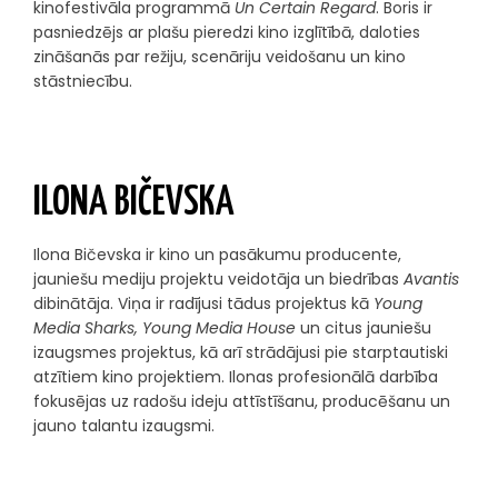
kinofestivāla programmā
Un Certain Regard
. Boris ir
pasniedzējs ar plašu pieredzi kino izglītībā, daloties
zināšanās par režiju, scenāriju veidošanu un kino
stāstniecību.
ILONA BIČEVSKA
Ilona Bičevska ir kino un pasākumu producente,
jauniešu mediju projektu veidotāja un biedrības
Avantis
dibinātāja. Viņa ir radījusi tādus projektus kā
Young
Media Sharks, Young Media House
un citus jauniešu
izaugsmes projektus, kā arī strādājusi pie starptautiski
atzītiem kino projektiem. Ilonas profesionālā darbība
fokusējas uz radošu ideju attīstīšanu, producēšanu un
jauno talantu izaugsmi.