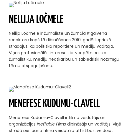
NELLIJA LOČMELE
Nellija Ločmele ir žurnāliste un žurnāla
Ir
galvenā
redaktore kopš tā dibināšanas 2010. gadā. Iepriekš
strādājusi kā politiskā reportiere un mediju vadītāja.
Viņas profesionālās intereses ietver pētniecisko
žurnālistiku, mediju neatkarību un sabiedriski nozīmīgu
tēmu atspoguļošanu.
MENEFESE KUDUMU-CLAVELL
Menefese Kudumu-Clavell ir filmu veidotājs un
organizācijas
Ineffable Films
dibinātājs un vadītājs. Viņš
strādā pie jauno filmu veidotāju attīstības, veidojot