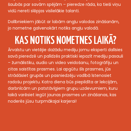
šaubās par savām spējām – pieredze rāda, ka tieši viņu
vidū nereti slēpjas vislielākie talanti.
Dalībniekiem jābūt ar labām angļu valodas zināšanām,
jo nometne galvenokārt notiks angļu valodā.
KAS NOTIKS NOMETNES LAIKĀ?
Ārvalstu un vietējie dažādu mediju jomu eksperti dalīsies
savā pieredzē un palīdzēs praktiski iepazīt mediju pasauli
– žurnālistiku, audio un video veidošanu, fotogrāfiju un
citas saistītas prasmes. Lai apgūtu šīs prasmes, jūs
strādāsiet grupās un pasniedzēju vadībā īstenosiet
radošu projektu. Katra diena būs piepildīta ar lekcijām,
darbnīcām un patstāvīgiem grupu uzdevumiem, kuru
laikā varēsiet iegūt jaunas prasmes un zināšanas, kas
noderēs jūsu turpmākajai karjerai!