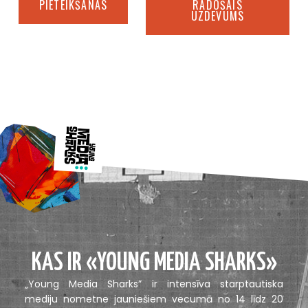
PIETEIKŠANĀS
RADOŠAIS
UZDEVUMS
KAS IR «YOUNG MEDIA SHARKS»
„Young Media Sharks” ir intensīva starptautiska
mediju nometne jauniešiem vecumā no 14 līdz 20