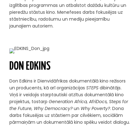
izglītības programmas un atbalstot dažādu kultūru un
pieredžu stāstus kino. Menefeses darbs fokusējas uz
stāstniecību, radošumu un mediju pieejamību
jaunajiem autoriem.
DON EDKINS
Don Edkins ir Dienvidāfrikas dokumentālā kino režisors
un producents, kā arī organizācijas
STEPS
dibinātājs.
Viņš ir veidojis starptautiski atzītus dokumentālā kino
projektus, tostarp
Generation Africa, AfriDocs, Steps for
the Future, Why Democracy?
un
Why Poverty?
. Dona
darbs fokusējas uz stāstiem par cilvēkiem, sociālām
pārmaiņām un dokumentālā kino spēku veidot dialogu.