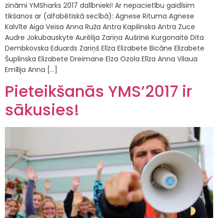
zināmi YMSharks 2017 dalībnieki! Ar nepacietību gaidīsim
tikšanos ar (alfabētiskā secībā): Agnese Rituma Agnese
Kalvīte Aiga Veisa Anna Ruža Antra Kapilinska Antra Zuce
Audre Jokubauskyte Aurēlija Zariņa Aušrinė Kurgonaitė Dita
Dembkovska Eduards Zariņš Elīza Elizabete Bicāne Elizabete
Šuplinska Elizabete Dreimane Elza Ozola Elīza Anna Vilaua
Emīlija Anna […]
Pieteikšanās YMS’2017 ir
sākusies!