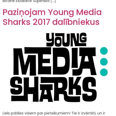
Bicāne Elizabete Šuplinska […]
Paziņojam Young Media
Sharks 2017 dalībniekus
Liels paldies visiem par pieteikumiem! Tie ir izvērtēti, un ir