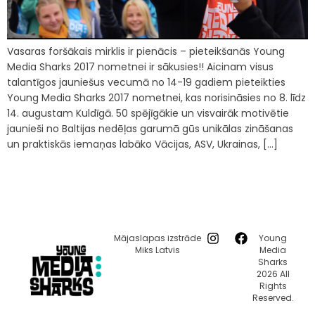
Vasaras foršākais mirklis ir pienācis – pieteikšanās Young
Media Sharks 2017 nometnei ir sākusies!! Aicinam visus
talantīgos jauniešus vecumā no 14-19 gadiem pieteikties
Young Media Sharks 2017 nometnei, kas norisināsies no 8. līdz
14. augustam Kuldīgā. 50 spējīgākie un visvairāk motivētie
jaunieši no Baltijas nedēļas garumā gūs unikālas zināšanas
un praktiskās iemaņas labāko Vācijas, ASV, Ukrainas, […]
Mājaslapas izstrāde
Young
Miks Latvis
Media
Sharks
2026 All
Rights
Reserved.