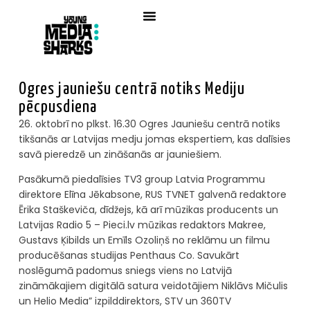
Ogres jauniešu centrā notiks Mediju
pēcpusdiena
26. oktobrī no plkst. 16.30 Ogres Jauniešu centrā notiks
tikšanās ar Latvijas medju jomas ekspertiem, kas dalīsies
savā pieredzē un zināšanās ar jauniešiem.
Pasākumā piedalīsies TV3 group Latvia Programmu
direktore Elīna Jēkabsone, RUS TVNET galvenā redaktore
Ērika Staškeviča, dīdžejs, kā arī mūzikas producents un
Latvijas Radio 5 – Pieci.lv mūzikas redaktors Makree,
Gustavs Ķibilds un Emīls Ozoliņš no reklāmu un filmu
producēšanas studijas Penthaus Co. Savukārt
noslēgumā padomus sniegs viens no Latvijā
zināmākajiem digitālā satura veidotājiem Niklāvs Mičulis
un Helio Media” izpilddirektors, STV un 360TV