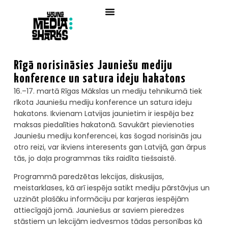
Rīgā norisināsies Jauniešu mediju
konference un satura ideju hakatons
16.–17. martā Rīgas Mākslas un mediju tehnikumā tiek
rīkota Jauniešu mediju konference un satura ideju
hakatons. Ikvienam Latvijas jaunietim ir iespēja bez
maksas piedalīties hakatonā. Savukārt pievienoties
Jauniešu mediju konferencei, kas šogad norisinās jau
otro reizi, var ikviens interesents gan Latvijā, gan ārpus
tās, jo daļa programmas tiks raidīta tiešsaistē.
Programmā paredzētas lekcijas, diskusijas,
meistarklases, kā arī iespēja satikt mediju pārstāvjus un
uzzināt plašāku informāciju par karjeras iespējām
attiecīgajā jomā. Jauniešus ar saviem pieredzes
stāstiem un lekcijām iedvesmos tādas personības kā