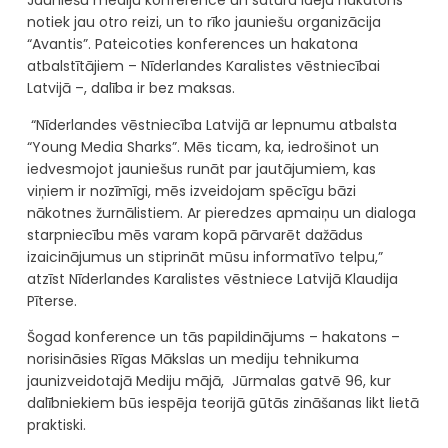
Jauniešu mediju konference un satura ideju hakatons
notiek jau otro reizi, un to rīko jauniešu organizācija
“Avantis”. Pateicoties konferences un hakatona
atbalstītājiem – Nīderlandes Karalistes vēstniecībai
Latvijā –, dalība ir bez maksas.
“Nīderlandes vēstniecība Latvijā ar lepnumu atbalsta
“Young Media Sharks”. Mēs ticam, ka, iedrošinot un
iedvesmojot jauniešus runāt par jautājumiem, kas
viņiem ir nozīmīgi, mēs izveidojam spēcīgu bāzi
nākotnes žurnālistiem. Ar pieredzes apmaiņu un dialoga
starpniecību mēs varam kopā pārvarēt dažādus
izaicinājumus un stiprināt mūsu informatīvo telpu,”
atzīst Nīderlandes Karalistes vēstniece Latvijā Klaudija
Pīterse.
Šogad konference un tās papildinājums – hakatons –
norisināsies Rīgas Mākslas un mediju tehnikuma
jaunizveidotajā Mediju mājā, Jūrmalas gatvē 96, kur
dalībniekiem būs iespēja teorijā gūtās zināšanas likt lietā
praktiski.