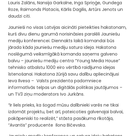
Lauris Zalāns, Nansija Garkalne, Inga Spriņģe, Gundega
Roze, Raimonds Platacis, Kārlis Dagilis, Artūrs Jenots un
daudzi citi.
Jaunieši no visas Latvijas aicināti pieteikties hakatonam,
kurš divu dienu garumā norisināsies paralēli Jauniešu
mediju konferencei. Diennakts laikā komandai būs
jārada kāda jauniešu mediju satura ideja. Hakatona
noslēgumā veiksmīgākā komanda saņems galveno
balvu – jauniešu mediju centra “Young Media House”
tehnisko atbalstu 1000 eiro vērtībā raidījuma idejas
īstenošanai. Hakatona žūrijā savu dalību apliecinājusi
Ieva Ilvesa – Valsts prezidenta padomniece
informatīvās telpas un digitālās politikas jautājumos –
un TV3 ziņu moderators Ivo Jurkāns.
“Ir liels prieks, ka šogad mūsu dalībnieki varēs ne tikai
izdomāt projektu, bet arī, pateicoties galvenajai balvai,
pakāpeniski to realizēt,” stāsta pasākuma rīkotāja,
“Avantis” producente Ilona Bičevska.