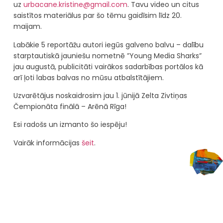
uz
urbacane.kristine@gmail.com
. Tavu video un citus
saistītos materiālus par šo tēmu gaidīsim līdz 20.
maijam.
Labākie 5 reportāžu autori iegūs galveno balvu – dalību
starptautiskā jauniešu nometnē ”Young Media Sharks”
jau augustā, publicitāti vairākos sadarbības portālos kā
arī ļoti labas balvas no mūsu atbalstītājiem.
Uzvarētājus noskaidrosim jau 1. jūnijā Zelta Zivtiņas
Čempionāta finālā – Arēnā Rīga!
Esi radošs un izmanto šo iespēju!
Vairāk informācijas
šeit
.