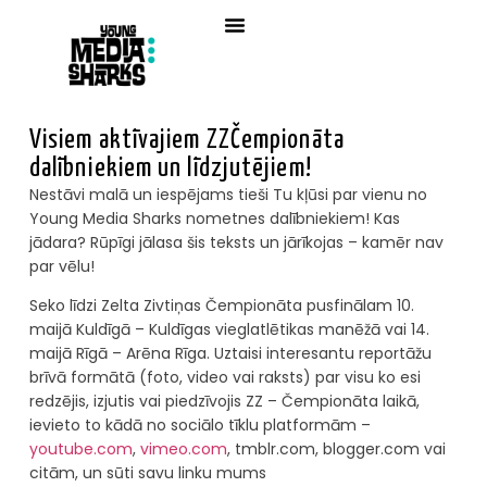
Visiem aktīvajiem ZZČempionāta
dalībniekiem un līdzjutējiem!
Nestāvi malā un iespējams tieši Tu kļūsi par vienu no
Young Media Sharks nometnes dalībniekiem! Kas
jādara? Rūpīgi jālasa šis teksts un jārīkojas – kamēr nav
par vēlu!
Seko līdzi Zelta Zivtiņas Čempionāta pusfinālam 10.
maijā Kuldīgā – Kuldīgas vieglatlētikas manēžā vai 14.
maijā Rīgā – Arēna Rīga. Uztaisi interesantu reportāžu
brīvā formātā (foto, video vai raksts) par visu ko esi
redzējis, izjutis vai piedzīvojis ZZ – Čempionāta laikā,
ievieto to kādā no sociālo tīklu platformām –
youtube.com
,
vimeo.com
, tmblr.com, blogger.com vai
citām, un sūti savu linku mums