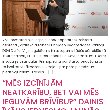
YMS nometnē bija iespēja iepazīt operatoru, režisora
asistentu, grafisko dizaineru un video pēcapstrādes vadītāju
Dāvi Doršu. Viņa ieguldījums ir sastopams tādās pārraidēs kā
«Kulta ēdieni», «TE!», «Tutas lietas» u. c. Savu stāstījumu Doršs
ir sadalījis trijās daļās. Pirmajā runā par stāstu veidošanu un
to kvalitatīvu filmēšanu. Otrajā – par paša pieredzi un
piedzīvojumiem. Trešajā – […]
“MĒS IZCĪNĪJĀM
NEATKARĪBU, BET VAI MĒS
IEGUVĀM BRĪVĪBU?” DAINIS