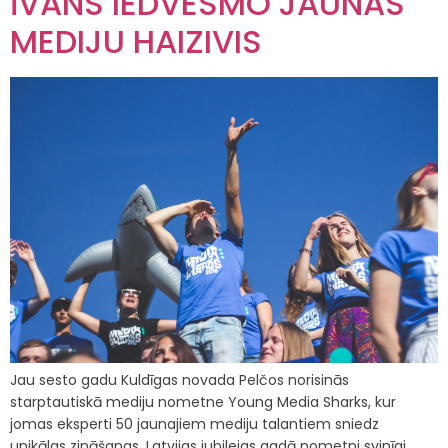
ĪVĀNS IEDVESMO JAUNĀS
MEDIJU HAIZIVIS
Jau sesto gadu Kuldīgas novada Pelčos norisinās
starptautiskā mediju nometne Young Media Sharks, kur
jomas eksperti 50 jaunajiem mediju talantiem sniedz
unikālas zināšanas. Latvijas jubilejas gadā nometni svinīgi